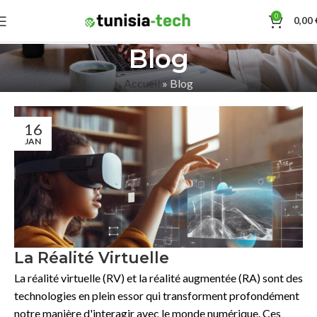
0
0,00
Blog
Accueil
»
Blog
16
JAN
La Réalité Virtuelle
La réalité virtuelle (RV) et la réalité augmentée (RA) sont des
technologies en plein essor qui transforment profondément
notre manière d'interagir avec le monde numérique. Ces