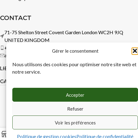
CONTACT
71-75 Shelton Street Covent Garden London WC2H 9JQ
UNITED KINGDOM
+44 7737 360583
Gérer le consentement
admin@logitechsoftware.com
Nous utilisons des cookies pour optimiser notre site web et
LIENS RAPIDES
notre service.
CATÉGORIES
Accepter
TUNISIA TECH
© copyright
2025
Politique de confidentialité
Mentions légales
Refuser
Politique gestion cookies
Voir les préférences
0
Politique de gestion cookies
Politique de confidentialité