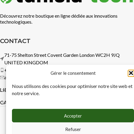
Découvrez notre boutique en ligne dédiée aux innovations
technologiques.
CONTACT
71-75 Shelton Street Covent Garden London WC2H 9JQ
UNITED KINGDOM
+44 7737 360583
Gérer le consentement
admin@logitechsoftware.com
Nous utilisons des cookies pour optimiser notre site web et
LIENS RAPIDES
notre service.
CATÉGORIES
Accepter
TUNISIA TECH
© copyright
2025
Politique de confidentialité
Mentions légales
Refuser
Politique gestion cookies